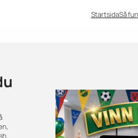
Startsida
Så fu
du
å
en,
ish