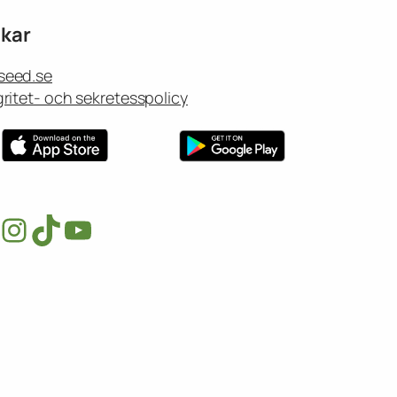
kar
seed.se
gritet- och sekretesspolicy
acebook
Instagram
TikTok
YouTube