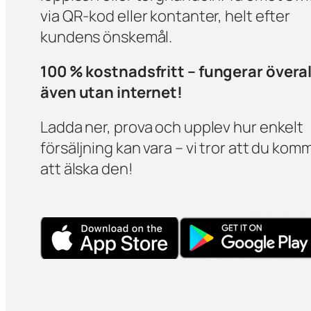
via QR-kod eller kontanter, helt efter
kundens önskemål.
100 % kostnadsfritt – fungerar överal
även utan internet!
Ladda ner, prova och upplev hur enkelt
försäljning kan vara – vi tror att du kom
att älska den!