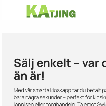
Hoppa
till
innehåll
Sälj enkelt – var 
än är!
Med vår smarta kioskapp tar du betalt p
bara några sekunder – perfekt för kiosk
loppisen eller torghandeln. Ta emot Sw