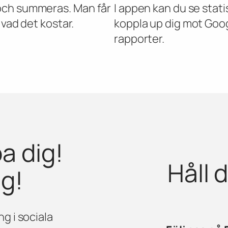
och summeras. Man får
I appen kan du se stati
 vad det kostar.
koppla up dig mot Goog
rapporter.
a dig!
Håll 
ng!
ng i sociala