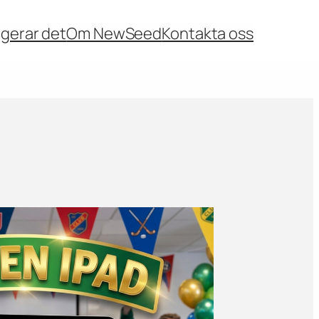
ngerar det
Om NewSeed
Kontakta oss