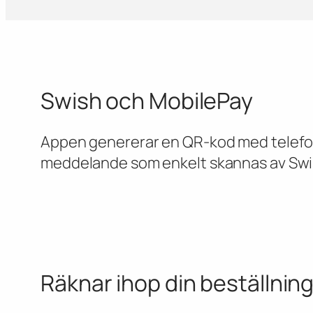
Swish och MobilePay
Appen genererar en QR-kod med tele
meddelande som enkelt skannas av Swis
Räknar ihop din beställnin