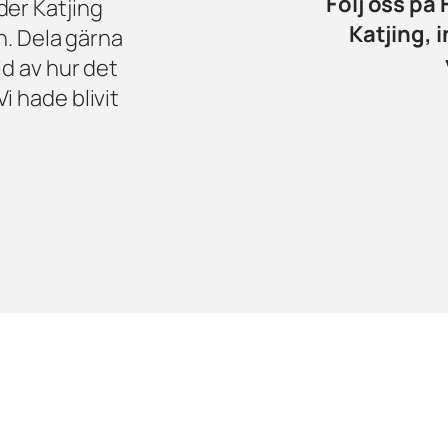
Följ oss på
der Katjing
Katjing, 
n. Dela gärna
ld av hur det
i hade blivit