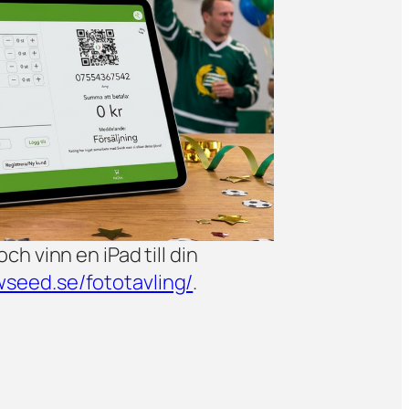
och vinn en iPad till din
ewseed.se/fototavling/
.