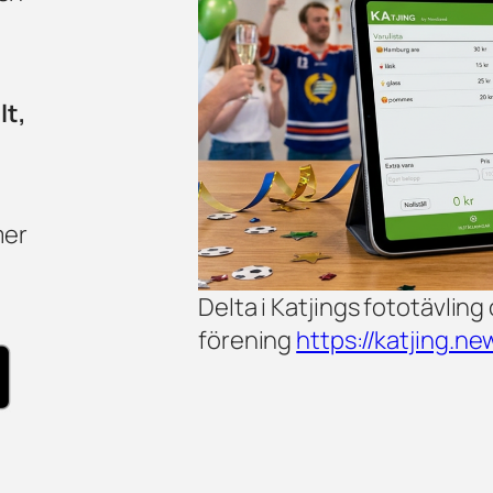
lt,
mer
Delta i Katjings fototävling 
förening
https://katjing.n