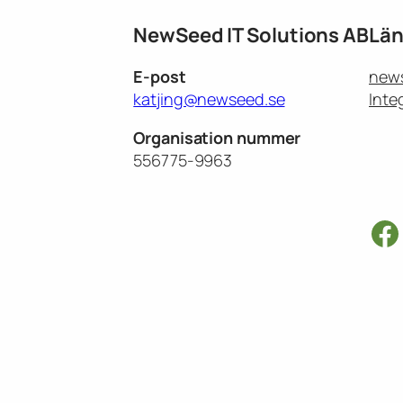
NewSeed IT Solutions AB
Län
E-post
new
katjing@newseed.se
Inte
Organisation nummer
556775-9963
F