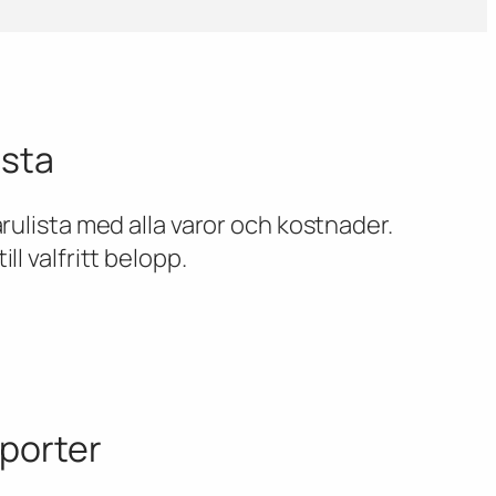
ista
varulista med alla varor och kostnader.
ll valfritt belopp.
pporter