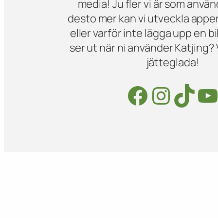
media! Ju fler vi är som använ
desto mer kan vi utveckla appe
eller varför inte lägga upp en bi
ser ut när ni använder Katjing? V
jätteglada!
Facebook
Instagram
TikTok
YouTube